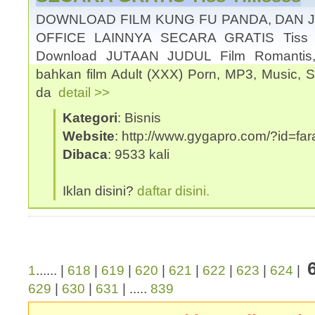
DOWNLOAD FILM KUNG FU PANDA, DAN J
OFFICE LAINNYA SECARA GRATIS Tiss Ti
Download JUTAAN JUDUL Film Romantis, 
bahkan film Adult (XXX) Porn, MP3, Music, S
da
detail >>
Kategori
: Bisnis
Website
: http://www.gygapro.com/?id=far
Dibaca
: 9533 kali
Iklan disini?
daftar disini.
1
...... |
618
|
619
|
620
|
621
|
622
|
623
|
624
|
629
|
630
|
631
| .....
839