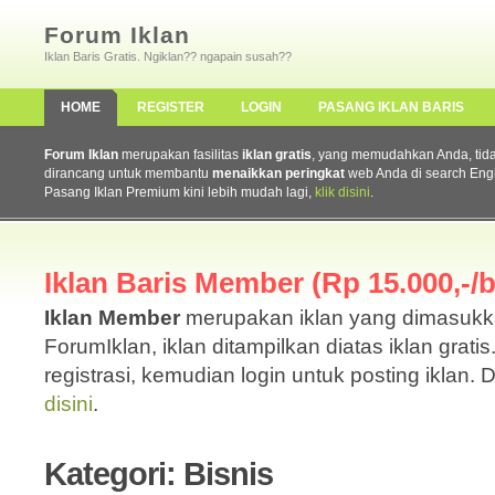
Forum Iklan
Iklan Baris Gratis. Ngiklan?? ngapain susah??
HOME
REGISTER
LOGIN
PASANG IKLAN BARIS
Forum Iklan
merupakan fasilitas
iklan gratis
, yang memudahkan Anda, tidak 
dirancang untuk membantu
menaikkan peringkat
web Anda di search Eng
Pasang Iklan Premium kini lebih mudah lagi,
klik disini
.
Iklan Baris Member (Rp 15.000,-/b
Iklan Member
merupakan iklan yang dimasuk
ForumIklan, iklan ditampilkan diatas iklan grati
registrasi, kemudian login untuk posting iklan. 
disini
.
Kategori: Bisnis