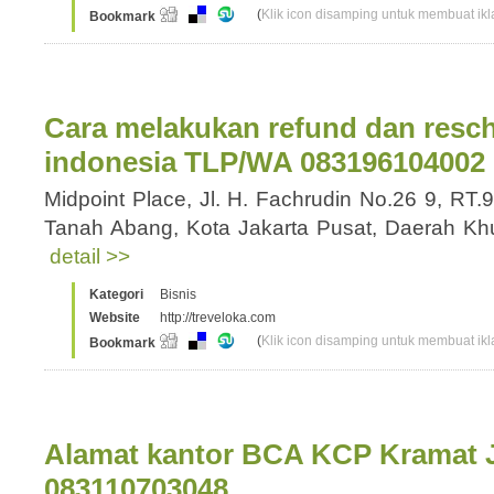
(
Klik icon disamping untuk membuat ikla
Bookmark
Cara melakukan refund dan resch
indonesia TLP/WA 083196104002
Midpoint Place, Jl. H. Fachrudin No.26 9, RT.
Tanah Abang, Kota Jakarta Pusat, Daerah Kh
detail >>
Kategori
Bisnis
Website
http://treveloka.com
(
Klik icon disamping untuk membuat ikla
Bookmark
Alamat kantor BCA KCP Kramat 
083110703048