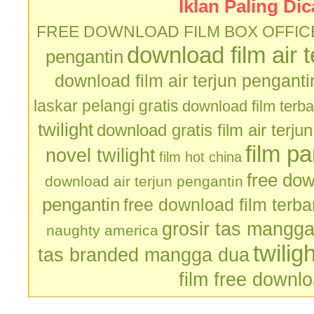
Iklan Paling Dic
FREE DOWNLOAD FILM BOX OFFIC
download film air 
pengantin
download film air terjun penganti
laskar pelangi gratis
download film terb
twilight
download gratis film air terju
film p
novel twilight
film hot china
free dow
download air terjun pengantin
pengantin
free download film terb
grosir tas mangg
naughty america
twilig
tas branded mangga dua
film free downl