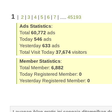
1
|
2
|
3
|
4
|
5
|
6
|
7
| .....
45193
Ads Statistics
:
Total
60,772
ads
Today
546
ads
Yesterday
633
ads
Total Visit Today
37,674
visitors
Member Statistics
:
Total Member:
6,882
Today Registered Member:
0
Yesterday Registered Member:
0
Layanan iklan gratis ini sengaja ditampilkan