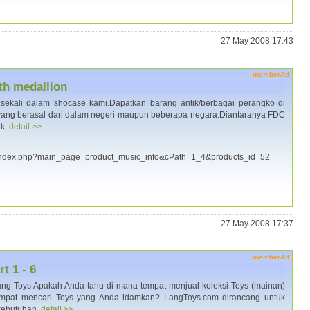
27 May 2008 17:43
memberAd
th medallion
sekali dalam shocase kami.Dapatkan barang antik/berbagai perangko di
s yang berasal dari dalam negeri maupun beberapa negara.Diantaranya FDC
tuk
detail >>
om/index.php?main_page=product_music_info&cPath=1_4&products_id=52
27 May 2008 17:37
memberAd
t 1 - 6
ng Toys Apakah Anda tahu di mana tempat menjual koleksi Toys (mainan)
mpat mencari Toys yang Anda idamkan? LangToys.com dirancang untuk
 kebutuhan
detail >>