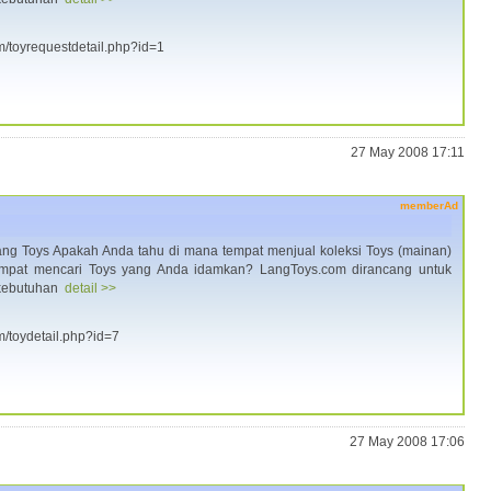
om/toyrequestdetail.php?id=1
27 May 2008 17:11
memberAd
ng Toys Apakah Anda tahu di mana tempat menjual koleksi Toys (mainan)
mpat mencari Toys yang Anda idamkan? LangToys.com dirancang untuk
 kebutuhan
detail >>
m/toydetail.php?id=7
27 May 2008 17:06