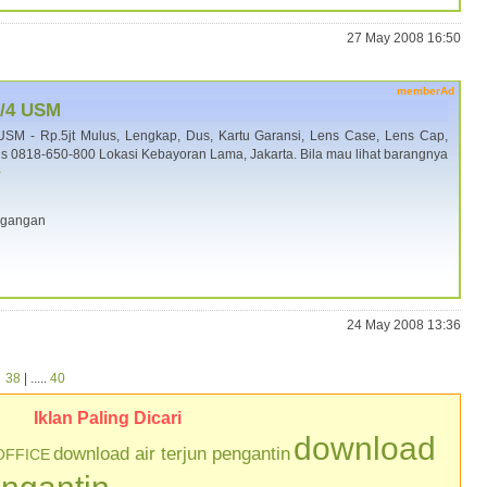
27 May 2008 16:50
memberAd
f/4 USM
SM - Rp.5jt Mulus, Lengkap, Dus, Kartu Garansi, Lens Case, Lens Cap,
us 0818-650-800 Lokasi Kebayoran Lama, Jakarta. Bila mau lihat barangnya
>
dagangan
24 May 2008 13:36
|
38
| .....
40
Iklan Paling Dicari
download
download air terjun pengantin
OFFICE