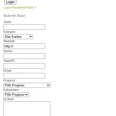
Lupa Password Anda ?
Submit Iklan
Judul :
Kategori :
Website :
Nama :
Telp/HP :
Email :
Propinsi :
Kabupaten :
Isi Iklan