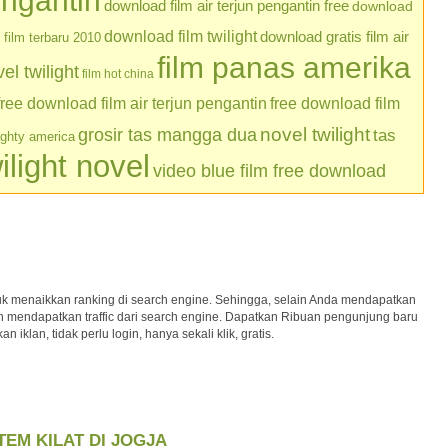
engantin
download film air terjun pengantin free
download
download film twilight
download gratis film air
film terbaru 2010
film panas amerika
l twilight
film hot china
free download film air terjun pengantin
free download film
grosir tas mangga dua
novel twilight
tas
ughty america
ilight novel
video blue film free download
uk menaikkan ranking di search engine. Sehingga, selain Anda mendapatkan
kan mendapatkan traffic dari search engine. Dapatkan Ribuan pengunjung baru
iklan, tidak perlu login, hanya sekali klik, gratis.
EM KILAT DI JOGJA