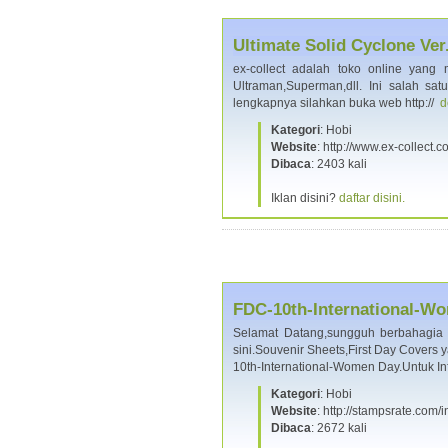
Ultimate Solid Cyclone Ver.
ex-collect adalah toko online yang m
Ultraman,Superman,dll. Ini salah sat
lengkapnya silahkan buka web http://
d
Kategori
: Hobi
Website
: http://www.ex-collect
Dibaca
: 2403 kali
Iklan disini?
daftar disini.
FDC-10th-International-W
Selamat Datang,sungguh berbahagia 
sini.Souvenir Sheets,First Day Covers
10th-International-Women Day.Untuk I
Kategori
: Hobi
Website
: http://stampsrate.c
Dibaca
: 2672 kali