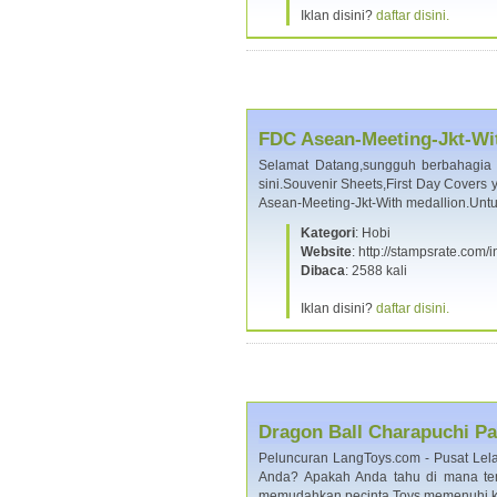
Iklan disini?
daftar disini.
FDC Asean-Meeting-Jkt-Wi
Selamat Datang,sungguh berbahagia 
sini.Souvenir Sheets,First Day Cover
Asean-Meeting-Jkt-With medallion.Un
Kategori
: Hobi
Website
: http://stampsrate.c
Dibaca
: 2588 kali
Iklan disini?
daftar disini.
Dragon Ball Charapuchi Par
Peluncuran LangToys.com - Pusat Lela
Anda? Apakah Anda tahu di mana te
memudahkan pecinta Toys memenuhi