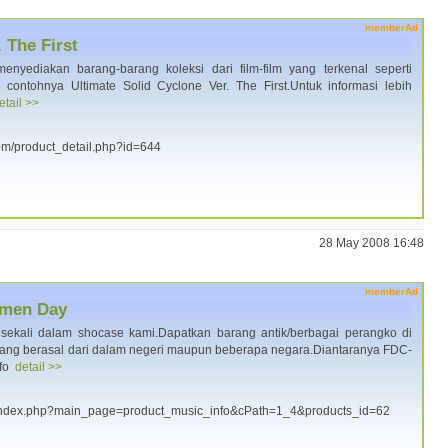
memberAd
 The First
enyediakan barang-barang koleksi dari film-film yang terkenal seperti
u contohnya Ultimate Solid Cyclone Ver. The First.Untuk informasi lebih
etail >>
.com/product_detail.php?id=644
28 May 2008 16:48
memberAd
omen Day
sekali dalam shocase kami.Dapatkan barang antik/berbagai perangko di
 yang berasal dari dalam negeri maupun beberapa negara.Diantaranya FDC-
nfo
detail >>
om/index.php?main_page=product_music_info&cPath=1_4&products_id=62