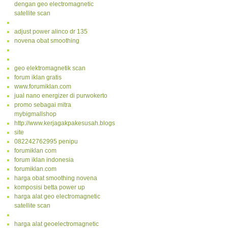
dengan geo electromagnetic
satellite scan
adjust power alinco dr 135
novena obat smoothing
geo elektromagnetik scan
forum iklan gratis
www.forumiklan.com
jual nano energizer di purwokerto
promo sebagai mitra
mybigmallshop
http://www.kerjagakpakesusah.blogspot.com/
site
082242762995 penipu
forumiklan com
forum iklan indonesia
forumiklan.com
harga obat smoothing novena
komposisi betta power up
harga alat geo electromagnetic
satellite scan
harga alat geoelectromagnetic