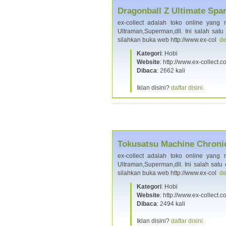
Dragonball Z Ultimate Spa
ex-collect adalah toko online yang m
Ultraman,Superman,dll. Ini salah satu
silahkan buka web http://www.ex-col
de
Kategori
: Hobi
Website
: http://www.ex-collect
Dibaca
: 2662 kali
Iklan disini?
daftar disini.
Tokusatsu Machine Chroni
ex-collect adalah toko online yang m
Ultraman,Superman,dll. Ini salah satu
silahkan buka web http://www.ex-col
de
Kategori
: Hobi
Website
: http://www.ex-collect
Dibaca
: 2494 kali
Iklan disini?
daftar disini.