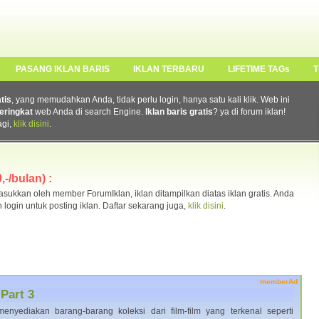
PASANG IKLAN BARIS
IKLAN TERBARU
LIFETIME TAGs
T
atis
, yang memudahkan Anda, tidak perlu login, hanya satu kali klik. Web ini
eringkat
web Anda di search Engine.
Iklan baris gratis
? ya di forum iklan!
agi,
klik disini
.
-/bulan) :
ukkan oleh member ForumIklan, iklan ditampilkan diatas iklan gratis. Anda
n login untuk posting iklan. Daftar sekarang juga,
klik disini
.
memberAd
Part 3
enyediakan barang-barang koleksi dari film-film yang terkenal seperti