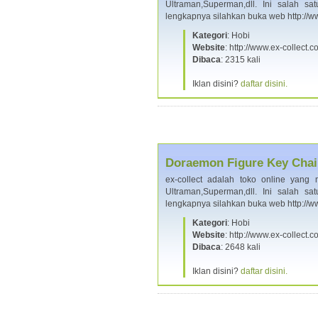
Ultraman,Superman,dll. Ini salah s
lengkapnya silahkan buka web http://
Kategori
: Hobi
Website
: http://www.ex-collect
Dibaca
: 2315 kali
Iklan disini?
daftar disini.
Doraemon Figure Key Chai
ex-collect adalah toko online yang m
Ultraman,Superman,dll. Ini salah s
lengkapnya silahkan buka web http://
Kategori
: Hobi
Website
: http://www.ex-collect
Dibaca
: 2648 kali
Iklan disini?
daftar disini.