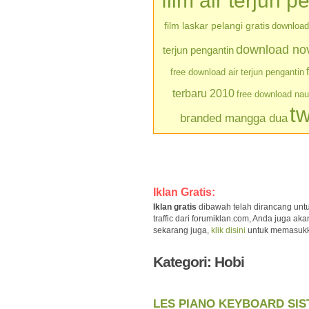
film air terjun p
film laskar pelangi gratis
download 
download nove
terjun pengantin
free download air terjun pengantin
terbaru 2010
free download na
tw
branded mangga dua
Iklan Gratis:
Iklan gratis
dibawah telah dirancang unt
traffic dari forumiklan.com, Anda juga a
sekarang juga,
klik disini
untuk memasukkan 
Kategori: Hobi
LES PIANO KEYBOARD SIST