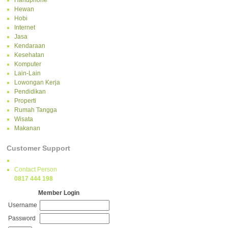
Handphone
Hewan
Hobi
Internet
Jasa
Kendaraan
Kesehatan
Komputer
Lain-Lain
Lowongan Kerja
Pendidikan
Properti
Rumah Tangga
Wisata
Makanan
Customer Support
Contact Person
0817 444 198
Member Login
Username
Password