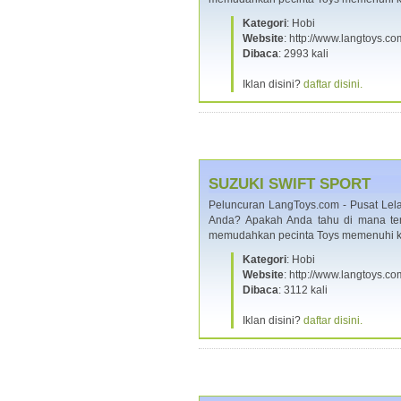
Kategori
: Hobi
Website
: http://www.langtoys.c
Dibaca
: 2993 kali
Iklan disini?
daftar disini.
SUZUKI SWIFT SPORT
Peluncuran LangToys.com - Pusat Lela
Anda? Apakah Anda tahu di mana te
memudahkan pecinta Toys memenuhi
Kategori
: Hobi
Website
: http://www.langtoys.co
Dibaca
: 3112 kali
Iklan disini?
daftar disini.