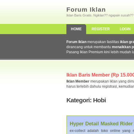
Forum Iklan
Iklan Baris Gratis. Ngiklan?? ngapain susah??
HOME
REGISTER
LOGIN
Forum Iklan
merupakan fasilitas
iklan gr
dirancang untuk membantu
menaikkan p
Pasang Iklan Premium kini lebih mudah l
Iklan Baris Member (Rp 15.000,
Iklan Member
merupakan iklan yang dimas
harus terlebih dahulu registrasi, kemudia
Kategori: Hobi
Hyper Detail Masked Rider 
ex-collect adalah toko online yang m