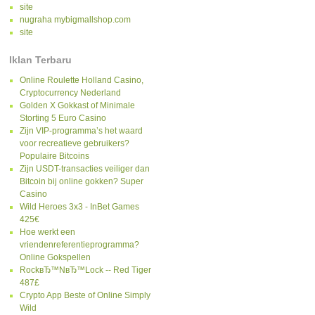
site
nugraha mybigmallshop.com
site
Iklan Terbaru
Online Roulette Holland Casino,
Cryptocurrency Nederland
Golden X Gokkast of Minimale
Storting 5 Euro Casino
Zijn VIP-programma’s het waard
voor recreatieve gebruikers?
Populaire Bitcoins
Zijn USDT-transacties veiliger dan
Bitcoin bij online gokken? Super
Casino
Wild Heroes 3x3 - InBet Games
425€
Hoe werkt een
vriendenreferentieprogramma?
Online Gokspellen
RockвЂ™NвЂ™Lock -- Red Tiger
487£
Crypto App Beste of Online Simply
Wild