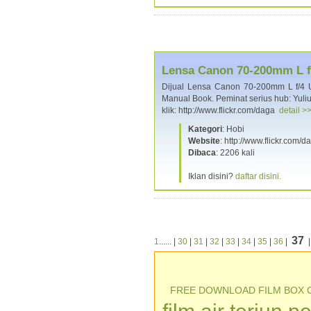
Lensa Canon 70-200mm L 
Dijual Lensa Canon 70-200mm L f/4 U
Manual Book. Peminat serius hub: Yuli
klik: http://www.flickr.com/daga
detail >
Kategori
: Hobi
Website
: http://www.flickr.com/
Dibaca
: 2206 kali
Iklan disini?
daftar disini.
37
1
...... |
30
|
31
|
32
|
33
|
34
|
35
|
36
|
FREE DOWNLOAD FILM BOX 